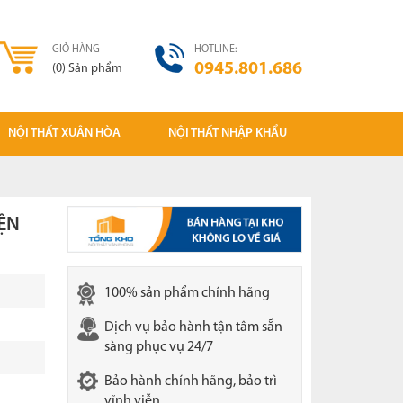
GIỎ HÀNG
HOTLINE:
0945.801.686
(
0
)
Sản phẩm
NỘI THẤT XUÂN HÒA
NỘI THẤT NHẬP KHẨU
Ghế gấp Xuân Hòa
Tủ sắt NK
Ghế tựa
Cụm bàn làm việc NK
ỆN
Ghế phòng chờ
Vách ngăn văn phòng giá rẻ
Bàn văn phòng XH
Ghế xoay nhân viên NK
100% sản phẩm chính hãng
Ghế văn phòng Xuân Hòa
Ghế chân quỳ NK( Ghế phòng họp)
Dịch vụ bảo hành tận tâm sẵn
Tủ sắt văn phòng XH
Ghế giám đốc - trưởng phòng NK
sàng phục vụ 24/7
Vách ngăn văn phòng
Bàn làm việc nhân viên
Bảo hành chính hãng, bảo trì
vĩnh viễn