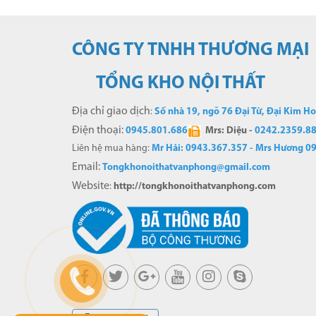
CÔNG TY TNHH THƯƠNG
MẠI
TỔNG KHO NỘI THẤT
Địa chỉ giao dịch
:
Số nhà 19, ngõ 76 Đại Từ, Đại Kim H
Điện thoại:
0
945.801.686
Mrs: Diệu -
0242.2359.8
Liên hệ mua hàng:
Mr Hải: 0943.367.357 - Mrs Hương 0
Email:
Tongkhonoithatvanphong@gmail.com
Website
:
http://tongkhonoithatvanphong.com