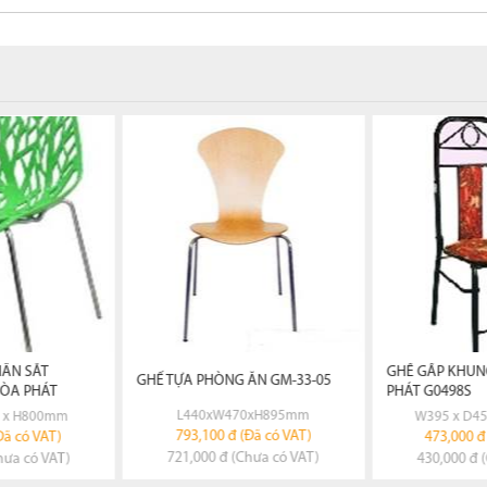
I TIẾT
XEM CHI TIẾT
XEM C
HÀNG
ĐẶT HÀNG
ĐẶT
ÂN SẮT
GHẾ GẤP KHUN
GHẾ TỰA PHÒNG ĂN GM-33-05
ÒA PHÁT
PHÁT G0498S
L440xW470xH895mm
0 x H800mm
W395 x D4
793,100 đ (Đã có VAT)
Đã có VAT)
473,000 đ
721,000 đ (Chưa có VAT)
hưa có VAT)
430,000 đ 