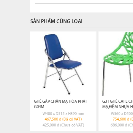
SẢN PHẨM CÙNG LOẠI
TIẾT
XEM CHI TIẾT
XEM CH
NG
ĐẶT HÀNG
ĐẶT 
IỀN BÀN,CHÂN
GHẾ GẤP CHÂN MẠ HÒA PHÁT
G31 GHẾ CAFE CH
G04M
MẠ,ĐỆM NHỰA H
x H890 mm
W480 x D515 x H890 mm
W560 x D50
 có VAT)
467,500 đ (Đã có VAT)
754,600 đ (
a có VAT)
425,000 đ (Chưa có VAT)
686,000 đ (C