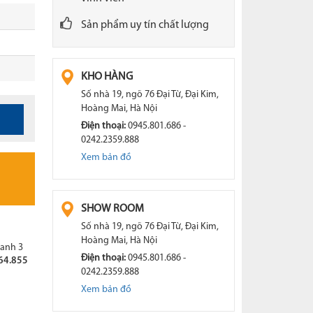
Tủ gỗ cao cấp
Bàn họp NK
Sản phẩm uy tín chất lượng
Hộc bàn văn phòng
Nội thất trường học
KHO HÀNG
Nội thất khu công cộng XH
Số nhà 19, ngõ 76 Đại Từ, Đại Kim,
Hàng gia dụng
Hoàng Mai, Hà Nội
Điện thoại:
0945.801.686 -
0242.2359.888
bếp
Xem bản đồ
 fami
SHOW ROOM
Số nhà 19, ngõ 76 Đại Từ, Đại Kim,
Hoàng Mai, Hà Nội
anh 3
Điện thoại:
0945.801.686 -
64.855
0242.2359.888
Xem bản đồ