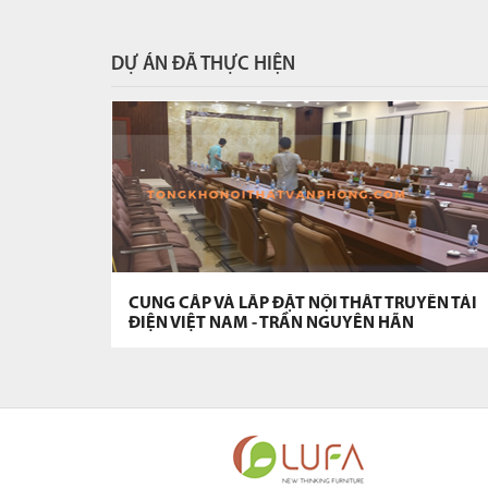
DỰ ÁN ĐÃ THỰC HIỆN
CUNG CẤP VÀ LẮP ĐẶT NỘI THẤT TRUYỀN TẢI
ĐIỆN VIỆT NAM - TRẦN NGUYÊN HÃN