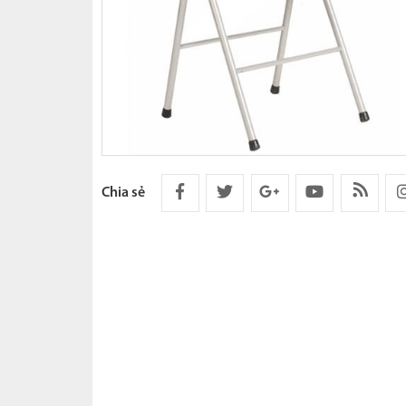
Sofa
Két sắt
Bàn quầy
Bàn ăn 
Vách ng
Nội thất
Chia sẻ
Nội thất
Nội thất
Bảng vă
Mẫu chất