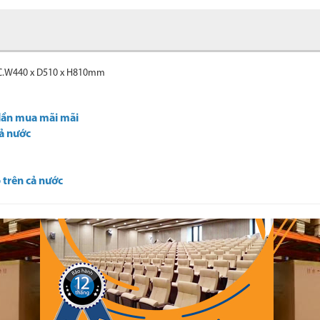
VC.W440 x D510 x H810mm
 lần mua mãi mãi
cả nước
 trên cả nước