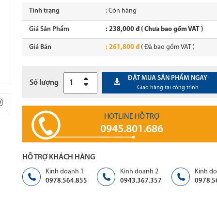
Bàn quầy lễ tân
Ghế phòng chờ
Tình trạng
: Còn hàng
Gía sách190
Bàn quầy lễ tân fami
Giá Sản Phẩm
: 238,000 đ ( Chưa bao gồm VAT )
 lễ tân
Giường 190
Giá sách
Giá Bán
: 261,800 đ
( Đã bao gồm VAT )
khu công nghiệp
Hộc tài liệu
ăn
Tủ tài liệu
ĐẶT MUA SẢN PHẨM NGAY
Số lượng
Giao hàng tại công trình
 trường học
Vách ngăn fami
 phòng hội trường, công cộng
Nội thất phòng ngủ - phòng 
HOTLINE HỖ TRỢ
 gia đình
Bàn ghế ăn khu công nghiệp
0945.801.686
n phòng
Mẫu màu FAMI
HỖ TRỢ KHÁCH HÀNG
 liệu
Kinh doanh 1
Kinh doanh 2
Kinh do
0978.564.855
0943.367.357
0978.5