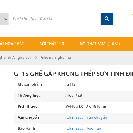
HẤT HÒA PHÁT
NỘI THẤT 190
NỘI THẤT FAMI ( LUFA)
ãnh đạo
Giá thư viện 190
Bàn - Tủ giám đốc fami
ghế nhựa, ghế bar
Ghế nan, ghế mạ
 việc
Mẫu chất liệu 190
Bàn họp Fami
G11S GHẾ GẤP KHUNG THÉP SƠN TĨNH ĐI
iá sắt
Ghế văn phòng 190
Bàn làm việc Fami
Mã sản phẩm
: G11S
ệu gỗ
Tủ tài liệu 190
Bàn vi tính
Thương hiệu
: Hòa Phát
 văn phòng
Bàn làm việc 190
Bàn học sinh
Kich Thước
:W440 x D510 x H810mm
 phòng Hòa Phát
Bàn ghế học sinh
Ghế văn phòng Fami
Vận Chuyển
: Chính sách vận chuyển
, ghế đôn, ghế nhựa, ghế bar
Bàn - ghế Sofa 190
Bảng các loại
Bảo Hành
: Chính sách bảo hành