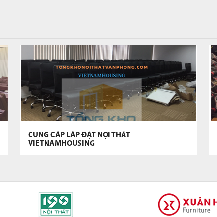
CUNG CẤP LẮP ĐẶT NỘI THẤT
VIETNAMHOUSING