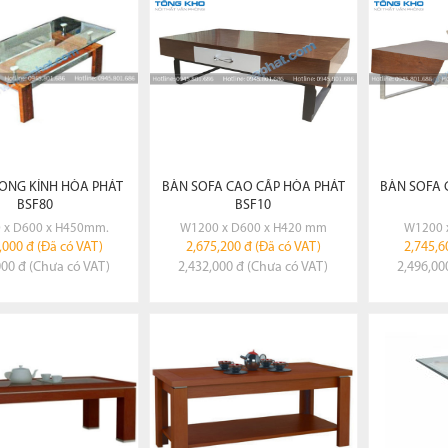
ĐẶT HÀNG
ĐẶT HÀNG
ONG KÍNH HÒA PHÁT
BÀN SOFA CAO CẤP HÒA PHÁT
BÀN SOFA 
BSF80
BSF10
 x D600 x H450mm.
W1200 x D600 x H420 mm
W1200 
,000 đ (Đã có VAT)
2,675,200 đ (Đã có VAT)
2,745,6
000 đ (Chưa có VAT)
2,432,000 đ (Chưa có VAT)
2,496,00
XEM CHI TIẾT
XEM CHI TIẾT
X
ĐẶT HÀNG
ĐẶT HÀNG