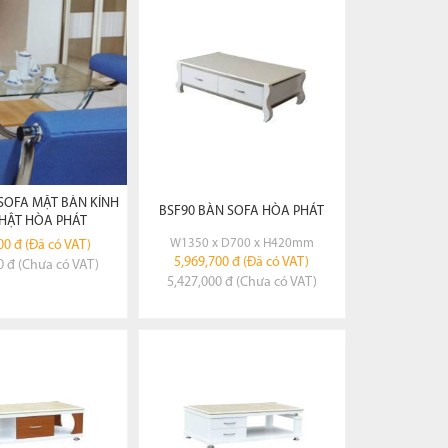
EM CHI TIẾT
XEM CHI TIẾT
ĐẶT HÀNG
ĐẶT HÀNG
SOFA MẶT BÀN KÍNH
BSF90 BÀN SOFA HÒA PHÁT
HẬT HÒA PHÁT
W1350 x D700 x H420mm
00 đ (Đã có VAT)
5,969,700 đ (Đã có VAT)
0 đ (Chưa có VAT)
5,427,000 đ (Chưa có VAT)
EM CHI TIẾT
XEM CHI TIẾT
ĐẶT HÀNG
ĐẶT HÀNG