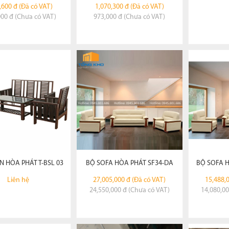
,600 đ (Đã có VAT)
1,070,300 đ (Đã có VAT)
000 đ (Chưa có VAT)
973,000 đ (Chưa có VAT)
XEM CHI TIẾT
XEM CHI TIẾT
X
ĐẶT HÀNG
ĐẶT HÀNG
N HÒA PHÁT T-BSL 03
BỘ SOFA HÒA PHÁT SF34-DA
BỘ SOFA H
Liên hệ
27,005,000 đ (Đã có VAT)
15,488,
24,550,000 đ (Chưa có VAT)
14,080,00