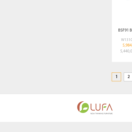
BSF91 B
W1310
5,984
5,440,
1
2