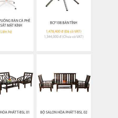
-VUÔNG BÀN CÀ PHÊ
BCF108 BÀN TĨNH
SẮT MẶT KÍNH
1,478,400 đ (Đã có VAT)
Liên hệ
1,344,000 đ (Chưa có VAT)
EM CHI TIẾT
XEM CHI TIẾT
ĐẶT HÀNG
ĐẶT HÀNG
HÒA PHÁT T-BSL 01
BỘ SALON HÒA PHÁT T-BSL 02