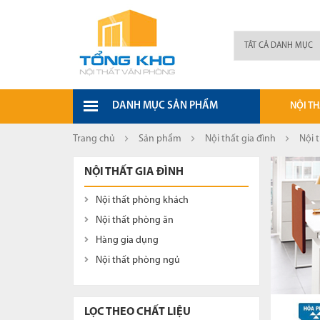
DANH MỤC SẢN PHẨM
NỘI T
Bàn tủ l
Trang chủ
Sản phẩm
Nội thất gia đình
Nội 
Bàn làm
NỘI THẤT GIA ĐÌNH
Tủ sắt, g
Nội thất phòng khách
Tủ tài li
Nội thất phòng ăn
Hàng gia dụng
Bàn họp
Nội thất phòng ngủ
Ghế văn
Ghế gấp
LỌC THEO CHẤT LIỆU