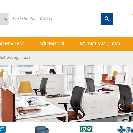
HẤT HÒA PHÁT
NỘI THẤT 190
NỘI THẤT FAMI ( LUFA)
ãnh đạo
Giá thư viện 190
Bàn - Tủ giám đốc fami
thất phòng khách
 việc
Mẫu chất liệu 190
Bàn họp Fami
iá sắt
Ghế văn phòng 190
Bàn làm việc Fami
ệu gỗ
Tủ tài liệu 190
Bàn vi tính
 văn phòng
Bàn làm việc 190
Bàn học sinh
 phòng Hòa Phát
Bàn ghế học sinh
Ghế văn phòng Fami
, ghế đôn, ghế nhựa, ghế bar
Bàn - ghế Sofa 190
Bảng các loại