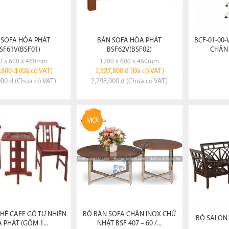
 SOFA HÒA PHÁT
BÀN SOFA HÒA PHÁT
BCF-01-00
SF61V(BSF01)
BSF62V(BSF02)
CHÂN 
0 x 600 x 460mm
1200 x 600 x 460mm
,800 đ (Đã có VAT)
2,527,800 đ (Đã có VAT)
000 đ (Chưa có VAT)
2,298,000 đ (Chưa có VAT)
XEM CHI TIẾT
XEM CHI TIẾT
X
MỚI
ĐẶT HÀNG
ĐẶT HÀNG
HẾ CAFE GỖ TỰ NHIÊN
BỘ BÀN SOFA CHÂN INOX CHỮ
BỘ SALON 
 PHÁT (GỒM 1...
NHẬT BSF 407 – 60 /...