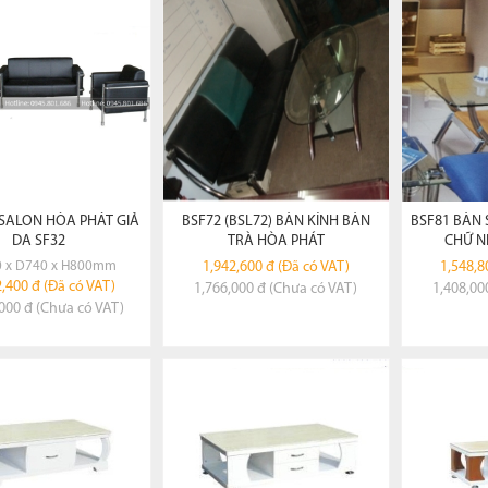
XEM CHI TIẾT
XEM CHI TIẾT
X
ĐẶT HÀNG
ĐẶT HÀNG
SALON HÒA PHÁT GIẢ
BSF72 (BSL72) BÀN KÍNH BÀN
BSF81 BÀN 
DA SF32
TRÀ HÒA PHÁT
CHỮ N
 x D740 x H800mm
1,942,600 đ (Đã có VAT)
1,548,8
,400 đ (Đã có VAT)
1,766,000 đ (Chưa có VAT)
1,408,00
000 đ (Chưa có VAT)
XEM CHI TIẾT
XEM CHI TIẾT
X
ĐẶT HÀNG
ĐẶT HÀNG