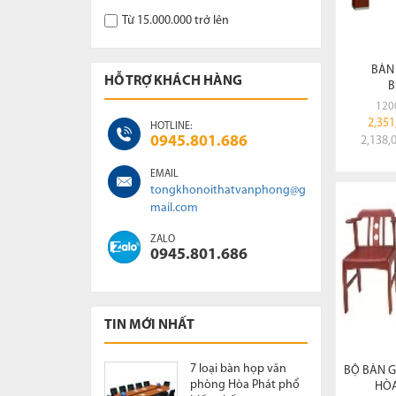
Từ 15.000.000 trở lên
BÀN
HỖ TRỢ KHÁCH HÀNG
B
120
2,351
HOTLINE:
0945.801.686
2,138,
EMAIL
tongkhonoithatvanphong@g
mail.com
ZALO
0945.801.686
TIN MỚI NHẤT
7 loại bàn họp văn
BỘ BÀN G
phòng Hòa Phát phổ
HÒA