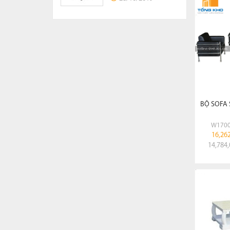
BỘ SOFA 
W1700
16,262
14,784,