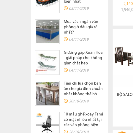
biến nhất
2,140
05/11/2019
1,946,
Mua vách ngăn văn
phòng ở đâu giá rẻ
nhất?
04/11/2019
Giường gấp Xuân Hòa
- giải pháp cho không
gian chật hẹp
04/11/2019
Tiêu chí lựa chọn bàn
ăn cho gia đình chuẩn
nhất không thể bỏ
BỘ SALO
qua
30/10/2019
10 mẫu ghế xoay Fami
có mặt nhiều nhất tại
các văn phòng hiện
nay
28/10/2019