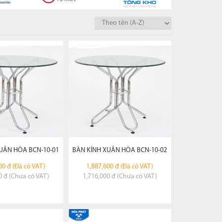
Tủ gỗ cao cấp
Bàn họp NK
Hộc bàn văn phòng
Nội thất trường học
EM CHI TIẾT
XEM CHI TIẾT
Nội thất khu công cộng XH
ĐẶT HÀNG
ĐẶT HÀNG
Hàng gia dụng
bếp
 fami
UÂN HÒA BCN-10-01
BÀN KÍNH XUÂN HÒA BCN-10-02
00 đ (Đã có VAT)
1,887,600 đ (Đã có VAT)
0 đ (Chưa có VAT)
1,716,000 đ (Chưa có VAT)
EM CHI TIẾT
XEM CHI TIẾT