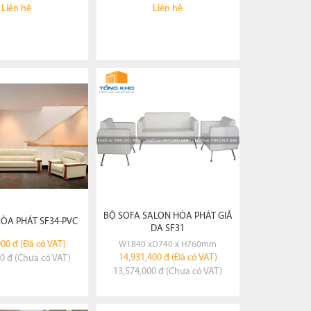
Liên hệ
Liên hệ
EM CHI TIẾT
XEM CHI TIẾT
ĐẶT HÀNG
ĐẶT HÀNG
BỘ SOFA SALON HÒA PHÁT GIẢ
ÒA PHÁT SF34-PVC
DA SF31
000 đ (Đã có VAT)
W1840 xD740 x H760mm
14,931,400 đ (Đã có VAT)
0 đ (Chưa có VAT)
13,574,000 đ (Chưa có VAT)