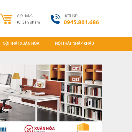
GIỎ HÀNG
HOTLINE:
0945.801.686
(
0
)
Sản phẩm
NỘI THẤT XUÂN HÒA
NỘI THẤT NHẬP KHẨU
Ghế gấp Xuân Hòa
Tủ sắt NK
Ghế tựa
Cụm bàn làm việc NK
Ghế phòng chờ
Vách ngăn văn phòng giá rẻ
Bàn văn phòng XH
Ghế xoay nhân viên NK
Ghế văn phòng Xuân Hòa
Ghế chân quỳ NK( Ghế phòng họp)
Tủ sắt văn phòng XH
Ghế giám đốc - trưởng phòng NK
Vách ngăn văn phòng
Bàn làm việc nhân viên