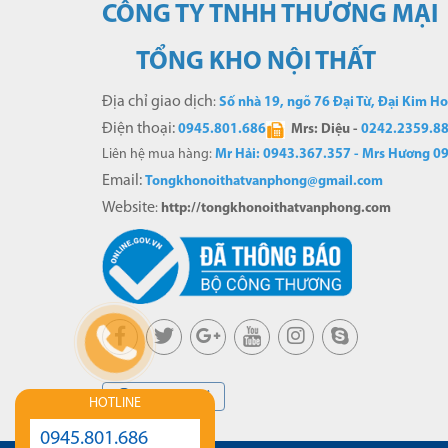
CÔNG TY TNHH THƯƠNG
MẠI
TỔNG KHO NỘI THẤT
Địa chỉ giao dịch
:
Số nhà 19, ngõ 76 Đại Từ, Đại Kim H
Điện thoại:
0
945.801.686
Mrs: Diệu -
0242.2359.8
Liên hệ mua hàng:
Mr Hải: 0943.367.357 - Mrs Hương 0
Email:
Tongkhonoithatvanphong@gmail.com
Website
:
http://tongkhonoithatvanphong.com
Xem bản đồ
HOTLINE
0945.801.686