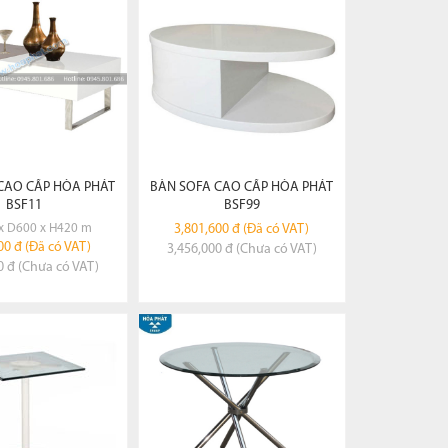
ĐẶT HÀNG
ĐẶT HÀNG
CAO CẤP HÒA PHÁT
BÀN SOFA CAO CẤP HÒA PHÁT
BSF11
BSF99
x D600 x H420 m
3,801,600 đ (Đã có VAT)
00 đ (Đã có VAT)
3,456,000 đ (Chưa có VAT)
0 đ (Chưa có VAT)
EM CHI TIẾT
XEM CHI TIẾT
ĐẶT HÀNG
ĐẶT HÀNG