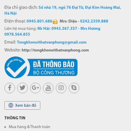
Địa chỉ giao dịch
:
Số nhà 19, ngõ 76 Đại Từ, Đại Kim Hoàng Mai,
Hà Nội
Điện thoại:
0
945.801.686
Mrs: Diệu -
0242.2359.888
Liên hệ mua hàng:
Mr Hải: 0943.367.357 - Mrs Hương
0978.564.855
Email:
Tongkhonoithatvanphong@gmail.com
Website
:
http://tongkhonoithatvanphong.com
Xem bản đồ
THÔNG TIN
Mua hàng & Thanh toán