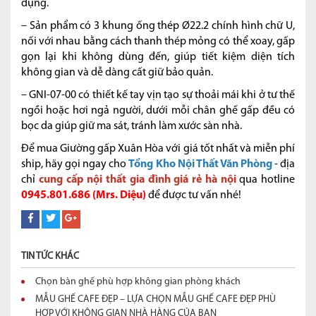
dụng.
– Sản phẩm có 3 khung ống thép Ø22.2 chính hình chữ U,
nối với nhau bằng cách thanh thép mỏng có thể xoay, gấp
gọn lại khi không dùng đến, giúp tiết kiệm diện tích
không gian và dễ dàng cất giữ bảo quản.
– GNI-07-00 có thiết kế tay vịn tạo sự thoải mái khi ở tư thế
ngồi hoặc hơi ngả người, dưới mỗi chân ghế gấp đều có
bọc da giúp giữ ma sát, tránh làm xước sàn nhà.
Để mua Giường gấp Xuân Hòa với giá tốt nhất và miễn phí
ship, hãy gọi ngay cho
Tổng Kho Nội Thất Văn Phòng
- địa
chỉ
cung cấp nội thất gia đình giá rẻ hà nội
qua hotline
0945.801.686 (Mrs. Diệu)
để được tư vấn nhé!
TIN TỨC KHÁC
Chọn bàn ghế phù hợp không gian phòng khách
MẪU GHẾ CAFE ĐẸP – LỰA CHỌN MẪU GHẾ CAFE ĐẸP PHÙ
HỢP VỚI KHÔNG GIAN NHÀ HÀNG CỦA BẠN